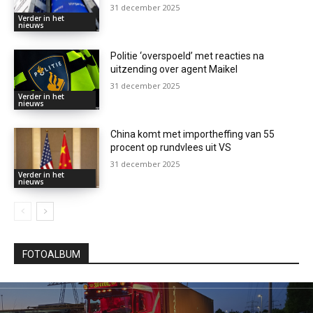
31 december 2025
Verder in het
nieuws
Politie ‘overspoeld’ met reacties na
uitzending over agent Maikel
31 december 2025
Verder in het
nieuws
China komt met importheffing van 55
procent op rundvlees uit VS
31 december 2025
Verder in het
nieuws
FOTOALBUM