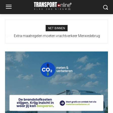
NET BINNEN
Extra maatregelen moeten vrachtverkeer Merwedebrug
terugdringen