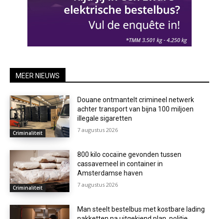
MEER NIEUWS
Douane ontmantelt crimineel netwerk
achter transport van bijna 100 miljoen
illegale sigaretten
7 augustus 2026
Criminaliteit
800 kilo cocaïne gevonden tussen
cassavemeel in container in
Amsterdamse haven
7 augustus 2026
Criminaliteit
Man steelt bestelbus met kostbare lading
pakketten na uitgekiend plan, politie