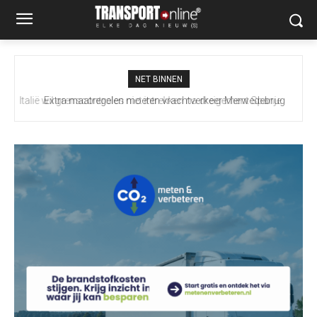
NET BINNEN
Extra maatregelen moeten vrachtverkeer Merwedebrug
terugdringen