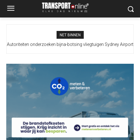
NET BINNEN
Autoriteiten onderzoeken bijna-botsing vliegtuigen Sydney Airport