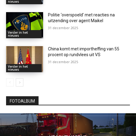
nieuws
Politie ‘overspoeld’ met reacties na
uitzending over agent Maikel
31 december 2025
Verder in het
nieuws
China komt met importheffing van 55
procent op rundvlees uit VS
31 december 2025
Verder in het
nieuws
FOTOALBUM