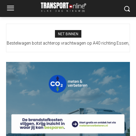
NET BINNEN
Bestelwagen botst achterop vrachtwagen op A40 richting Essen,
bestuurder naar ziekenhuis