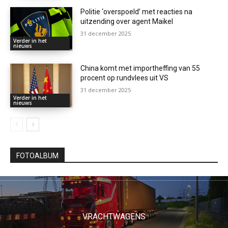
Politie ‘overspoeld’ met reacties na
uitzending over agent Maikel
31 december 2025
Verder in het
nieuws
China komt met importheffing van 55
procent op rundvlees uit VS
31 december 2025
Verder in het
nieuws
FOTOALBUM
VRACHTWAGENS