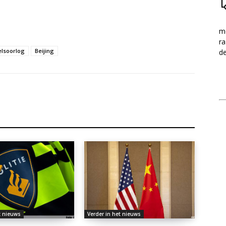
me
ra
lsoorlog
Beijing
d
t nieuws
Verder in het nieuws