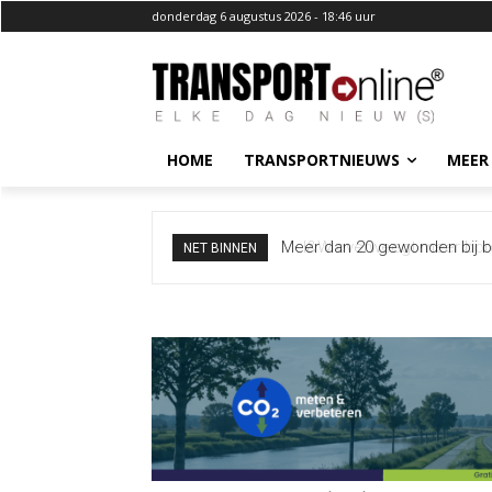
donderdag 6 augustus 2026 - 18:46 uur
HOME
TRANSPORTNIEUWS
MEER
I&W overweegt meer borden
NET BINNEN