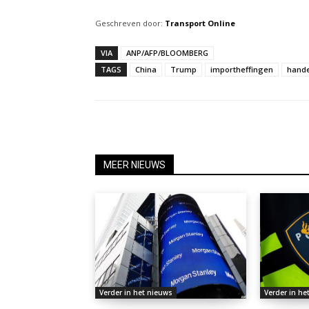
Geschreven door:
Transport Online
VIA
ANP/AFP/BLOOMBERG
TAGS
China
Trump
importheffingen
hande
MEER NIEUWS
Verder in het nieuws
Verder in he