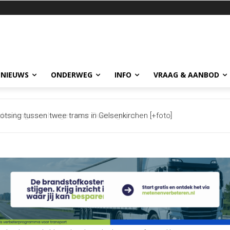
 NIEUWS
ONDERWEG
INFO
VRAAG & AANBOD
 langs snelwegen naar Duitse grens