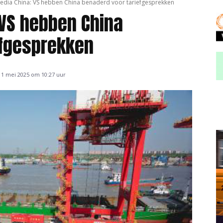
edia China: VS hebben China benaderd voor tariefgesprekken
 VS hebben China
efgesprekken
1 mei 2025 om 10:27 uur