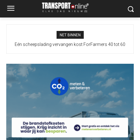
NET BINNEN
Eén scheepslading vervangen kost ForFarmers 40 tot 60
vrachtwagens extra door droogte