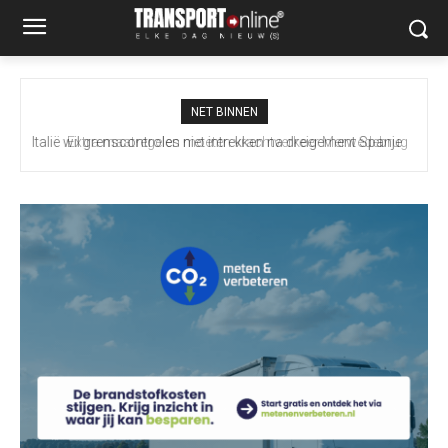
NET BINNEN
Extra maatregelen moeten vrachtverkeer Merwedebrug
terugdringen