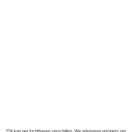
“Dit kan per luchthaven verschillen. We adviseren reizigers om