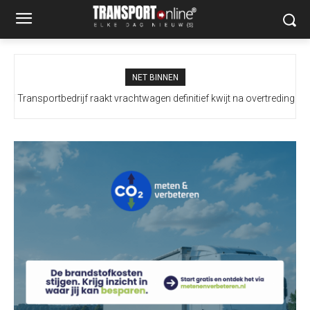
NET BINNEN
Transportbedrijf raakt vrachtwagen definitief kwijt na overtreding
cabotageregels