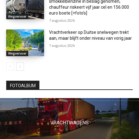
smokkelbenzine in beslag genomen,
chauffeur riskeert vijf jaar cel en 156.000
euro boete [+foto’s]
Wegvervoer
7 augustus 2026
Vrachtverkeer op Duitse snelwegen trekt
aan, maar blijft onder niveau van vorig jaar
7 augustus 2026
Wegvervoer
FOTOALBUM
VRACHTWAGENS