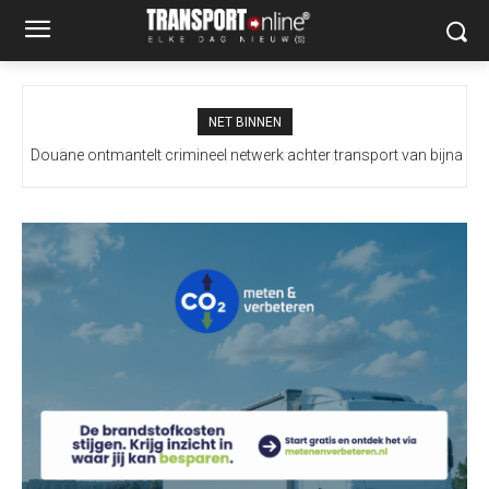
NET BINNEN
Douane ontmantelt crimineel netwerk achter transport van bijna
100 miljoen illegale sigaretten