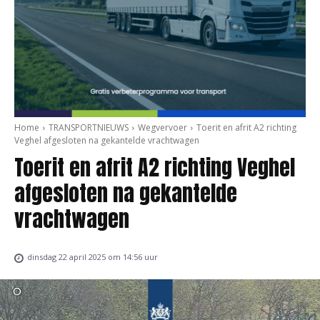
Home
TRANSPORTNIEUWS
Wegvervoer
Toerit en afrit A2 richting
Veghel afgesloten na gekantelde vrachtwagen
Toerit en afrit A2 richting Veghel
afgesloten na gekantelde
vrachtwagen
dinsdag 22 april 2025 om 14:56 uur