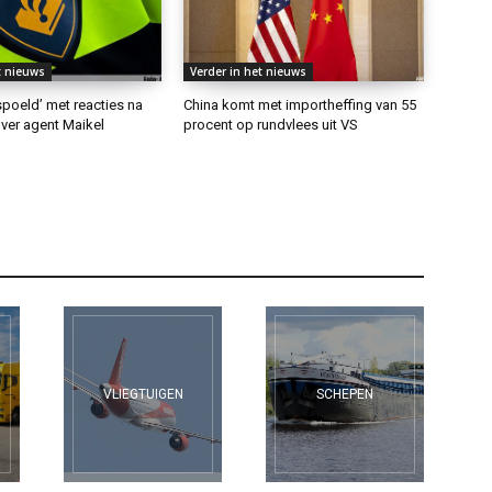
t nieuws
Verder in het nieuws
rspoeld’ met reacties na
China komt met importheffing van 55
ver agent Maikel
procent op rundvlees uit VS
VLIEGTUIGEN
SCHEPEN