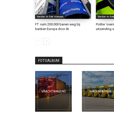
Verder in het nieuws
Verder in he
FT: ruim 200.000 banen weg bij
Politie ‘ove
banken Europa door AI
uitzending o
FOTOALBUM
VRACHTWAGENS
WAGENPARKEN