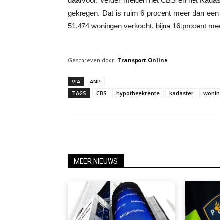
daarvoor. Verder melden het CBS en het Kadas
gekregen. Dat is ruim 6 procent meer dan een jaa
51.474 woningen verkocht, bijna 16 procent meer
Geschreven door:
Transport Online
VIA
ANP
TAGS
CBS
hypotheekrente
kadaster
wonin
MEER NIEUWS