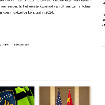
ter dat in maart 17.211 huizen een nieuwe eigenaar hebben
r eerder. In het eerste kwartaal van dit jaar zijn in totaal
 dan in datzelfde kwartaal in 2024.
me
ra
d
gmarkt
koophuizen