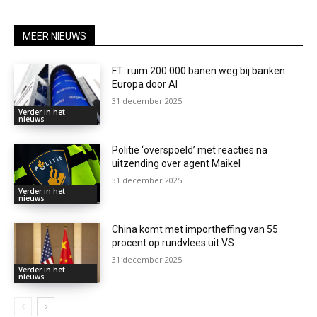
MEER NIEUWS
FT: ruim 200.000 banen weg bij banken
Europa door AI
31 december 2025
Verder in het
nieuws
Politie ‘overspoeld’ met reacties na
uitzending over agent Maikel
31 december 2025
Verder in het
nieuws
China komt met importheffing van 55
procent op rundvlees uit VS
31 december 2025
Verder in het
nieuws