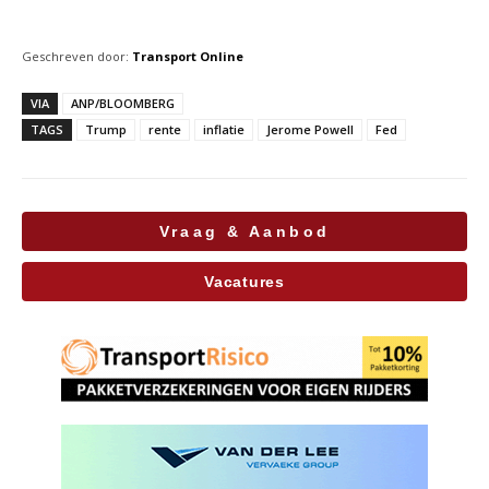
Geschreven door:
Transport Online
VIA
ANP/BLOOMBERG
TAGS
Trump
rente
inflatie
Jerome Powell
Fed
Vraag & Aanbod
Vacatures