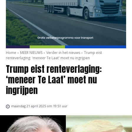
Home
MEER NIEUWS
Verder in het nieuws
Trump eist
renteverlaging: 'meneer Te Laat' moet nu ingrijpen
Trump eist renteverlaging:
‘meneer Te Laat’ moet nu
ingrijpen
maandag 21 april 2025 om 19:51 uur