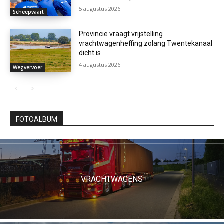
5 augustus 2026
Scheepvaart
Provincie vraagt vrijstelling
vrachtwagenheffing zolang Twentekanaal
dicht is
4 augustus 2026
Wegvervoer
FOTOALBUM
VRACHTWAGENS