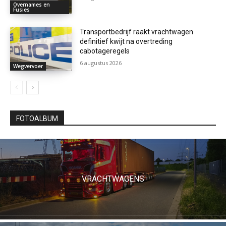
Overnames en
Fusies
Transportbedrijf raakt vrachtwagen
definitief kwijt na overtreding
cabotageregels
6 augustus 2026
Wegvervoer
FOTOALBUM
VRACHTWAGENS