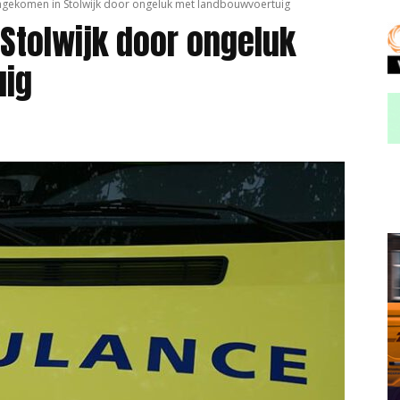
gekomen in Stolwijk door ongeluk met landbouwvoertuig
Stolwijk door ongeluk
uig