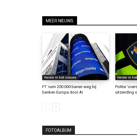
MEER NIEUWS
Verder in het nieuws
Verder in he
FT: ruim 200.000 banen weg bij
Politie ‘ove
banken Europa door AI
uitzending o
FOTOALBUM