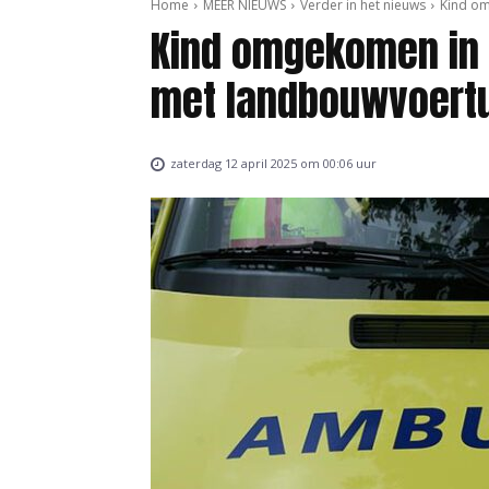
Home
MEER NIEUWS
Verder in het nieuws
Kind om
Kind omgekomen in 
met landbouwvoert
zaterdag 12 april 2025 om 00:06 uur