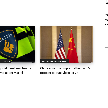
me
ra
d
t nieuws
Verder in het nieuws
rspoeld’ met reacties na
China komt met importheffing van 55
ver agent Maikel
procent op rundvlees uit VS