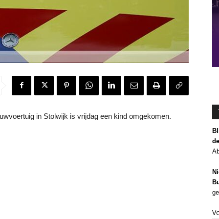
voertuig in Stolwijk is vrijdag een kind omgekomen.
Bl
de
Ab
Ni
Bu
ge
V