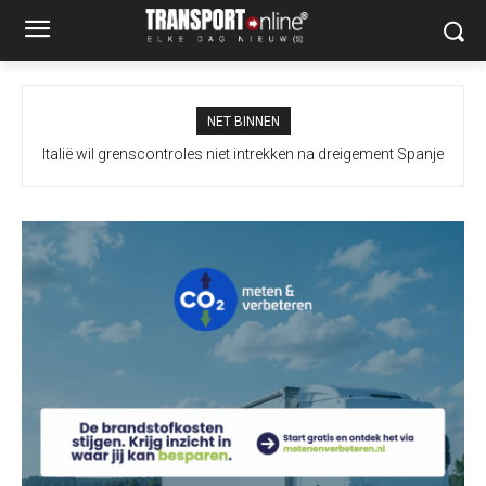
NET BINNEN
Italië wil grenscontroles niet intrekken na dreigement Spanje
Extra maatregelen moeten vrachtverkeer Merwedebrug
terugdringen