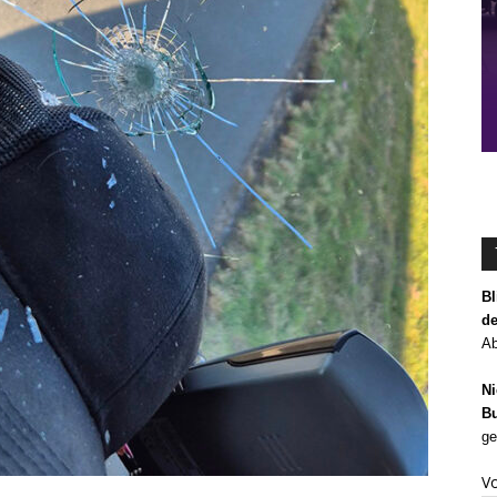
Bl
de
Ab
Ni
Bu
ge
V