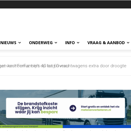
 NIEUWS
ONDERWEG
INFO
VRAAG & AANBOD
n kost ForFarmers 40 tot 60 vrachtwagens extra door droogte