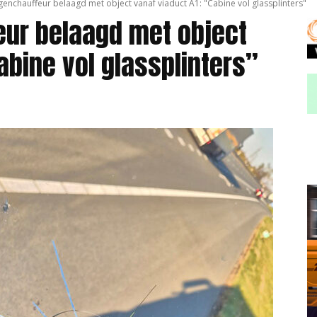
enchauffeur belaagd met object vanaf viaduct A1: "Cabine vol glassplinters"
ur belaagd met object
abine vol glassplinters”