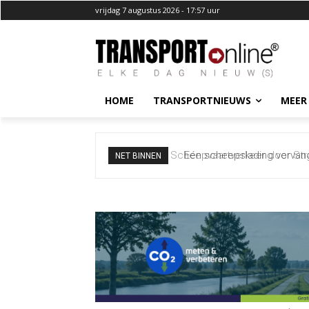
vrijdag 7 augustus 2026 - 17:57 uur
HOME
TRANSPORTNIEUWS
MEER
Eén scheepslading vervange
NET BINNEN