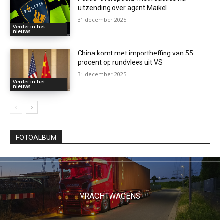
uitzending over agent Maikel
31 december 2025
Verder in het
nieuws
China komt met importheffing van 55
procent op rundvlees uit VS
31 december 2025
Verder in het
nieuws
FOTOALBUM
VRACHTWAGENS