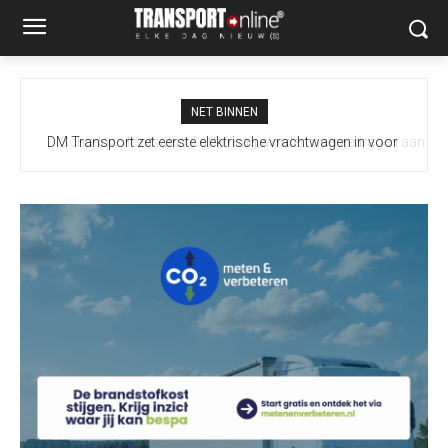
NET BINNEN
Schaduwvlootschip Caffa mag worden overgedragen aan
Oekraïne