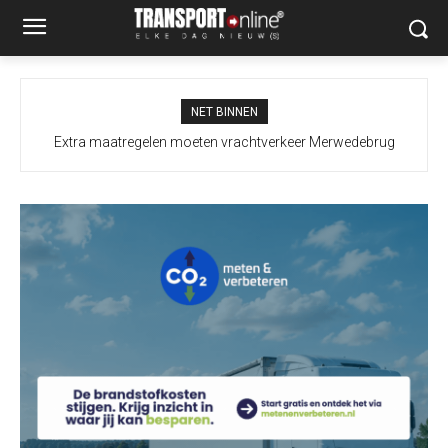
NET BINNEN
Extra maatregelen moeten vrachtverkeer Merwedebrug
terugdringen