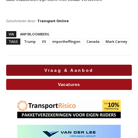
Geschreven door:
Transport Online
VIA
ANP/BLOOMBERG
TAGS
Trump
VS
importheffingen
Canada
Mark Carney
Vraag & Aanbod
Vacatures