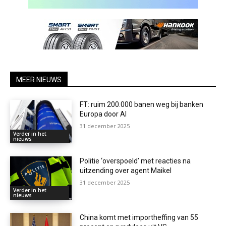
MEER NIEUWS
FT: ruim 200.000 banen weg bij banken
Europa door AI
31 december 2025
Verder in het
nieuws
Politie ‘overspoeld’ met reacties na
uitzending over agent Maikel
31 december 2025
Verder in het
nieuws
China komt met importheffing van 55