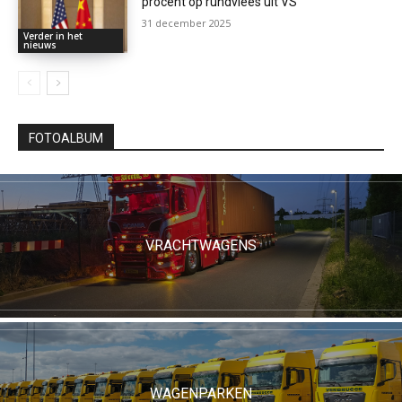
procent op rundvlees uit VS
31 december 2025
Verder in het
nieuws
FOTOALBUM
VRACHTWAGENS
WAGENPARKEN