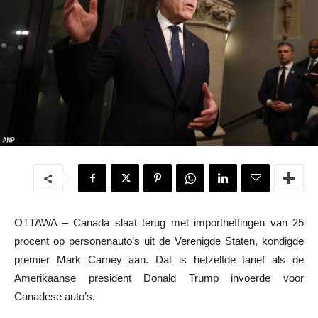
OTTAWA – Canada slaat terug met importheffingen van 25
procent op personenauto’s uit de Verenigde Staten, kondigde
premier Mark Carney aan. Dat is hetzelfde tarief als de
Amerikaanse president Donald Trump invoerde voor
Canadese auto’s.