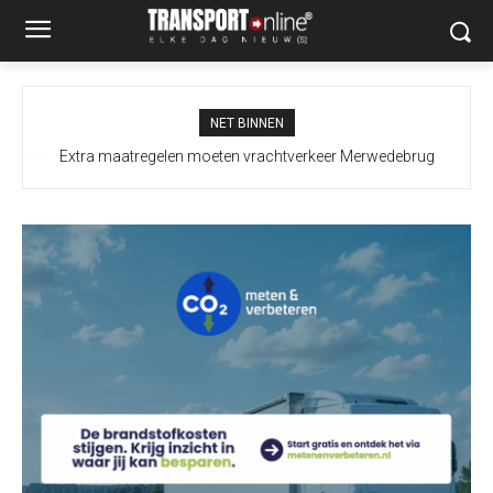
NET BINNEN
Extra maatregelen moeten vrachtverkeer Merwedebrug
terugdringen