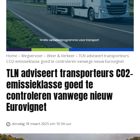
Home
Wegvervoer
Weer & Verkeer
TLN adviseert transporteurs
CO2-emissieklasse goed te controleren vanwege nieuw Eurovignet
TLN adviseert transporteurs CO2-
emissieklasse goed te
controleren vanwege nieuw
Eurovignet
dinsdag 18 maart 2025 om 10:34 uur