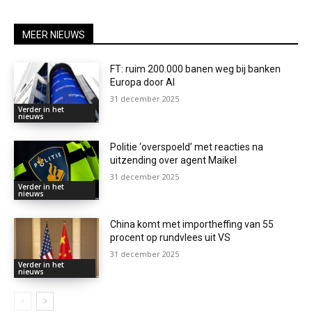
MEER NIEUWS
FT: ruim 200.000 banen weg bij banken
Europa door AI
31 december 2025
Verder in het
nieuws
Politie ‘overspoeld’ met reacties na
uitzending over agent Maikel
31 december 2025
Verder in het
nieuws
China komt met importheffing van 55
procent op rundvlees uit VS
31 december 2025
Verder in het
nieuws