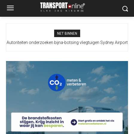
NET BINNEN
Autoriteiten onderzoeken bijna-botsing vliegtuigen Sydney Airport