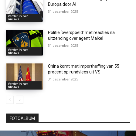
Europa door AI
31 december 2025
Verder in het
nieuws
Politie ‘overspoeld’ met reacties na
uitzending over agent Maikel
31 december 2025
Verder in het
nieuws
China komt met importheffing van 55
procent op rundvlees uit VS
31 december 2025
Verder in het
nieuws
FOTOALBUM