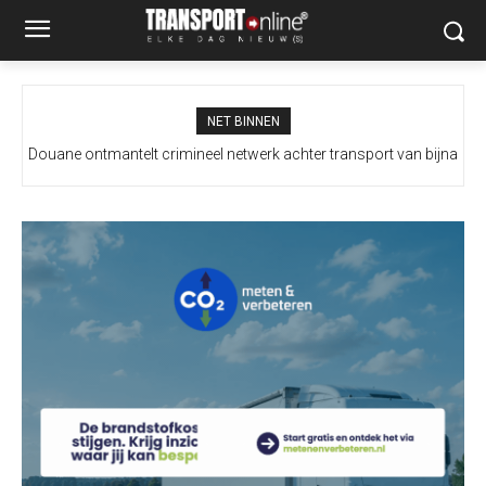
NET BINNEN
Douane ontmantelt crimineel netwerk achter transport van bijna
Italië wil grenscontroles niet intrekken na dreigement Spanje
100 miljoen illegale sigaretten