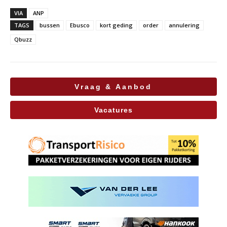
VIA
ANP
TAGS
bussen
Ebusco
kort geding
order
annulering
Qbuzz
Vraag & Aanbod
Vacatures