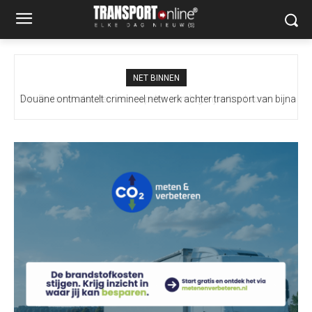
NET BINNEN
Douane ontmantelt crimineel netwerk achter transport van bijna
100 miljoen illegale sigaretten