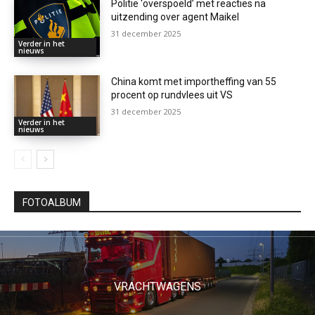
Politie ‘overspoeld’ met reacties na
uitzending over agent Maikel
31 december 2025
Verder in het
nieuws
China komt met importheffing van 55
procent op rundvlees uit VS
31 december 2025
Verder in het
nieuws
FOTOALBUM
VRACHTWAGENS