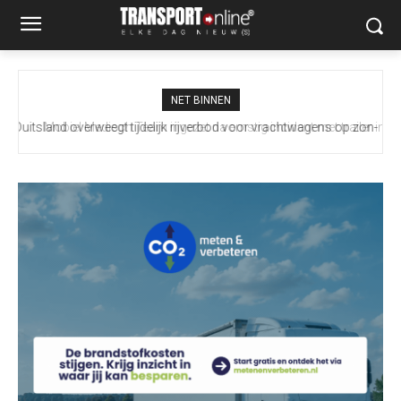
NET BINNEN
Mobiel Medisch Team ingezet na ernstig incident met trailer in
Europoort