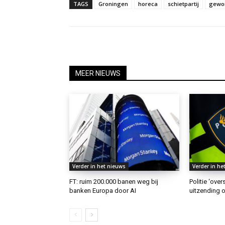
TAGS
Groningen
horeca
schietpartij
gewo
MEER NIEUWS
Verder in het nieuws
Verder in he
FT: ruim 200.000 banen weg bij
Politie ‘ove
banken Europa door AI
uitzending o