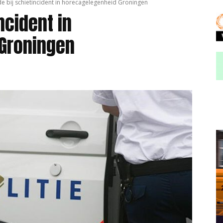
 bij schietincident in horecagelegenheid Groningen
ncident in
Groningen