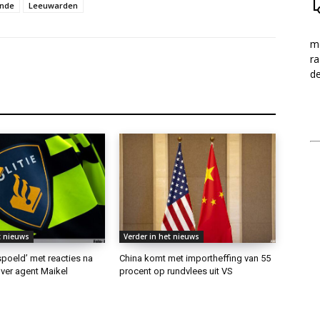
nde
Leeuwarden
me
ra
d
t nieuws
Verder in het nieuws
rspoeld’ met reacties na
China komt met importheffing van 55
ver agent Maikel
procent op rundvlees uit VS