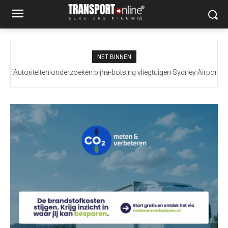
NET BINNEN
Autoriteiten onderzoeken bijna-botsing vliegtuigen Sydney Airport