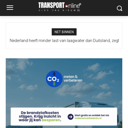
NET BINNEN
Nederland heeft minder last van laagwater dan Duitsland, zegt
ING