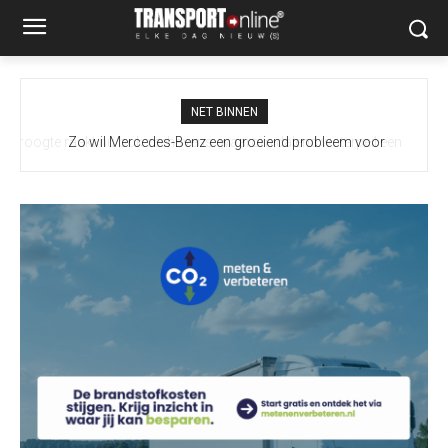
NET BINNEN
Zo wil Mercedes-Benz een groeiend probleem voor
vrachtwagenchauffeurs slimmer aanpakken