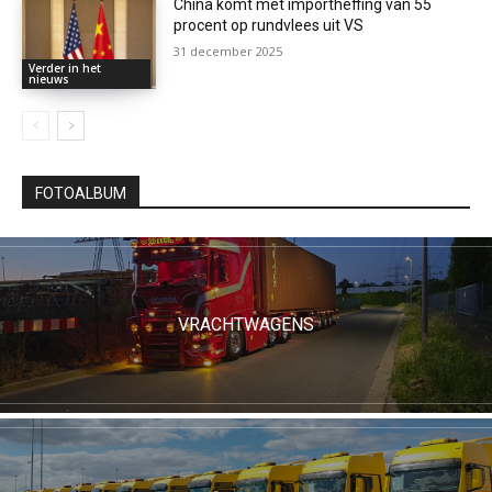
China komt met importheffing van 55
procent op rundvlees uit VS
31 december 2025
Verder in het
nieuws
FOTOALBUM
VRACHTWAGENS