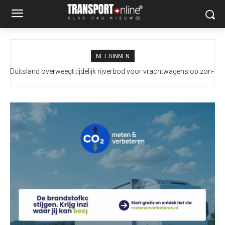
NET BINNEN
Duitsland overweegt tijdelijk rijverbod voor vrachtwagens op zon-
Mobiel Medisch Team ingezet na ernstig incident met trailer in
en feestdagen te versoepelen vanwege extreem lage waterstand
Europoort
Rijn