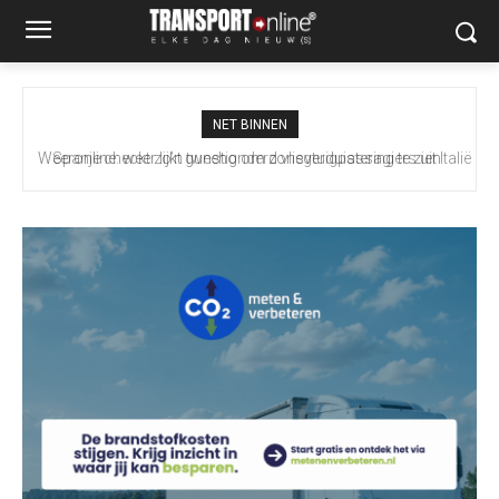
NET BINNEN
Spanje checkt zo’n tweehonderd vliegtuigpassagiers uit Italië