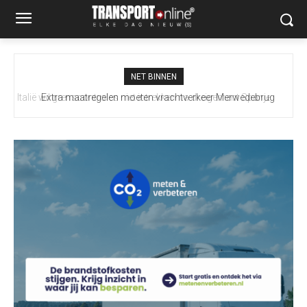
NET BINNEN
Extra maatregelen moeten vrachtverkeer Merwedebrug
terugdringen