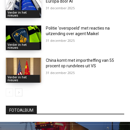
Europa door AI
31 december 2025
Verder in het
nieuws
Politie ‘overspoeld’ met reacties na
uitzending over agent Maikel
31 december 2025
Verder in het
nieuws
China komt met importheffing van 55
procent op rundvlees uit VS
31 december 2025
Verder in het
nieuws
FOTOALBUM