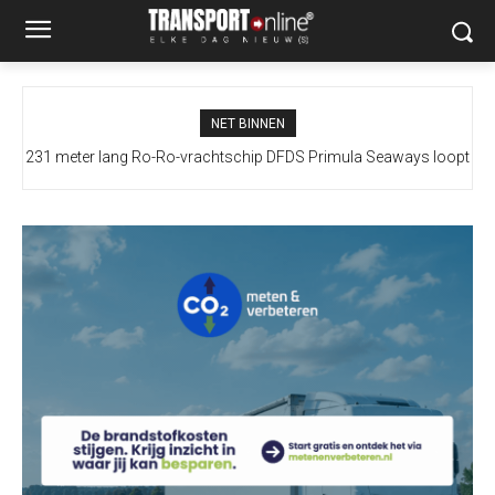
NET BINNEN
231 meter lang Ro-Ro-vrachtschip DFDS Primula Seaways loopt
vast bij Terneuzen, drie sleepboten ter plaatse