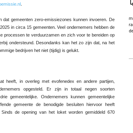
emissie.nl
.
me
en dat gemeenten zero-emissiezones kunnen invoeren. De
ra
i 2025 in circa 15 gemeenten. Veel ondernemers hebben de
d
eke processen te verduurzamen en zich voor te bereiden op
erbij ondersteund. Desondanks kan het zo zijn dat, na het
mige bedrijven het niet (tijdig) is gelukt.
aat heeft, in overleg met evofenedex en andere partijen,
dernemers opgesteld. Er zijn in totaal negen soorten
n drie gemeentelijke. Ondernemers kunnen gemeentelijke
ffende gemeente de benodigde besluiten hiervoor heeft
 Sinds de opening van het loket worden gemiddeld 670