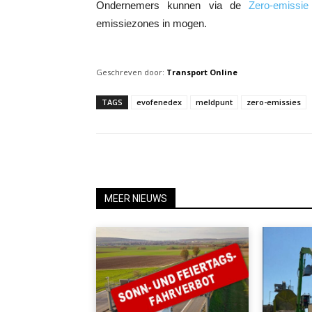
Ondernemers kunnen via de
Zero-emissi
emissiezones in mogen.
Geschreven door:
Transport Online
TAGS
evofenedex
meldpunt
zero-emissies
MEER NIEUWS