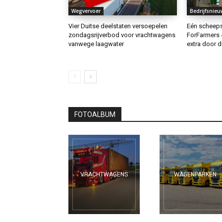
Wegvervoer
Bedrijfsnieu
Vier Duitse deelstaten versoepelen
Eén scheeps
zondagsrijverbod voor vrachtwagens
ForFarmers 
vanwege laagwater
extra door 
FOTOALBUM
VRACHTWAGENS
WAGENPARKEN