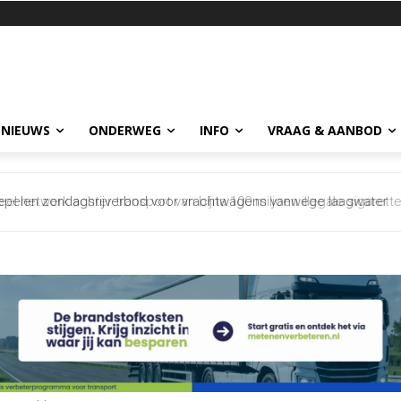
 NIEUWS
ONDERWEG
INFO
VRAAG & AANBOD
netwerk achter transport van bijna 100 miljoen illegale sigaretten