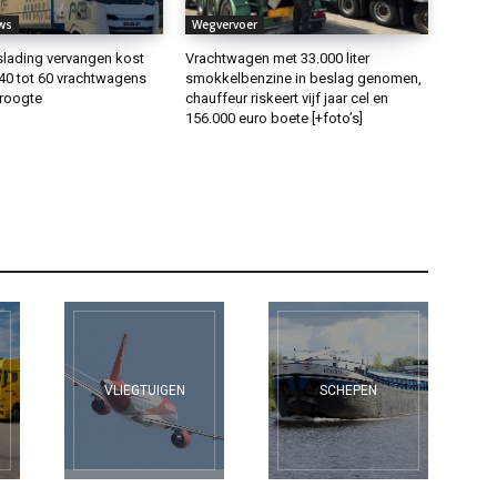
ws
Wegvervoer
lading vervangen kost
Vrachtwagen met 33.000 liter
40 tot 60 vrachtwagens
smokkelbenzine in beslag genomen,
droogte
chauffeur riskeert vijf jaar cel en
156.000 euro boete [+foto’s]
VLIEGTUIGEN
SCHEPEN