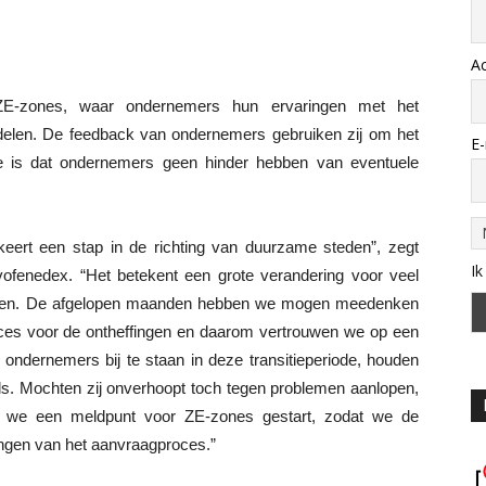
A
ZE-zones, waar ondernemers hun ervaringen met het
delen. De feedback van ondernemers gebruiken zij om het
E-
ste is dat ondernemers geen hinder hebben van eventuele
eert een stap in de richting van duurzame steden”, zegt
Ik
fenedex. “Het betekent een grote verandering voor veel
erken. De afgelopen maanden hebben we mogen meedenken
oces voor de ontheffingen en daarom vertrouwen we op een
ondernemers bij te staan in deze transitieperiode, houden
ls. Mochten zij onverhoopt toch tegen problemen aanlopen,
n we een meldpunt voor ZE-zones gestart, zodat we de
ngen van het aanvraagproces.”