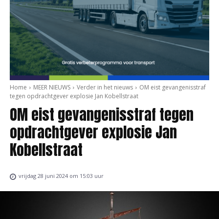
Home
MEER NIEUWS
Verder in het nieuws
OM eist gevangenisstraf
tegen opdrachtgever explosie Jan Kobellstraat
OM eist gevangenisstraf tegen
opdrachtgever explosie Jan
Kobellstraat
vrijdag 28 juni 2024 om 15:03 uur