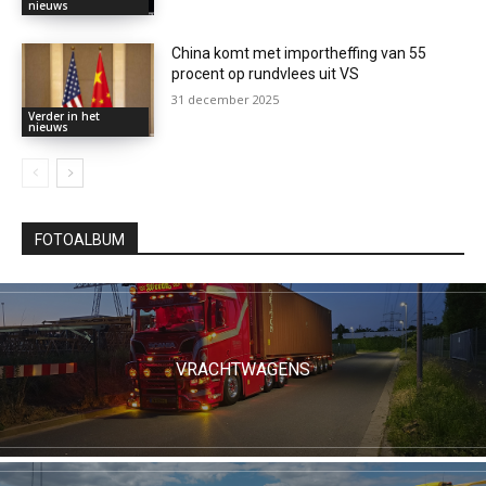
nieuws
China komt met importheffing van 55
procent op rundvlees uit VS
31 december 2025
Verder in het
nieuws
FOTOALBUM
VRACHTWAGENS