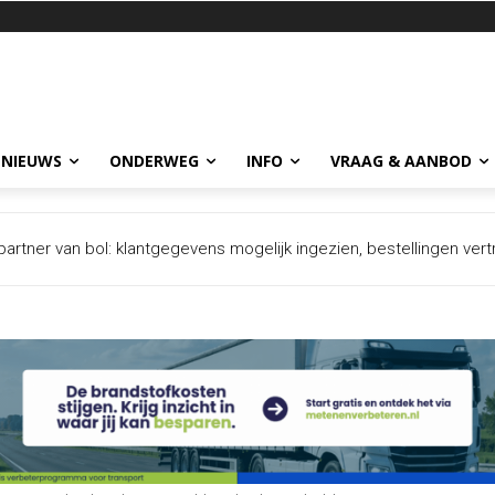
 NIEUWS
ONDERWEG
INFO
VRAAG & AANBOD
evonden drone op luchthaven Leipzig bevatte explosief