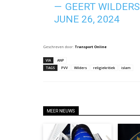
— GEERT WILDER
JUNE 26, 2024
Geschreven door:
Transport Online
VIA
ANP
TAGS
PVV
Wilders
religiekritiek
islam
MEER NIEUWS