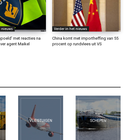
t nieuws
Verder in het nieuws
rspoeld’ met reacties na
China komt met importheffing van 55
ver agent Maikel
procent op rundvlees uit VS
VLIEGTUIGEN
SCHEPEN