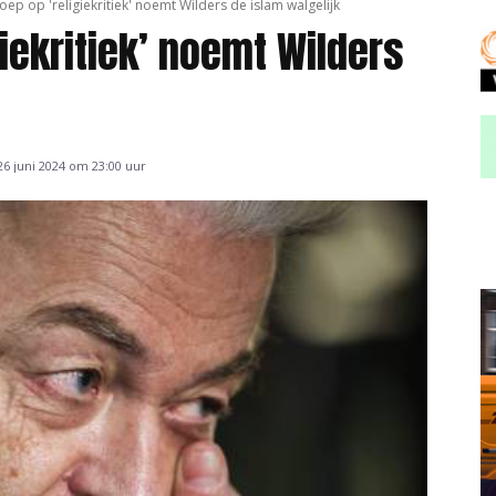
ep op 'religiekritiek' noemt Wilders de islam walgelijk
iekritiek’ noemt Wilders
6 juni 2024 om 23:00 uur