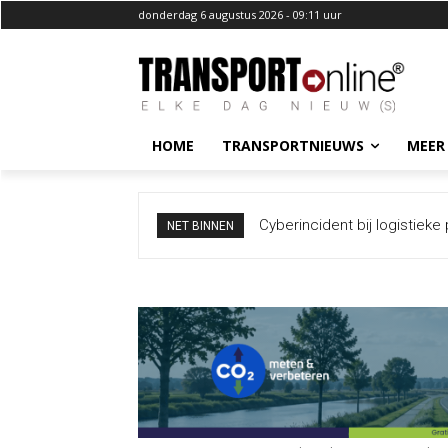
donderdag 6 augustus 2026 - 09:11 uur
HOME
TRANSPORTNIEUWS
MEER
Duitse politie bevestigt: g
NET BINNEN