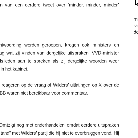
en van een eerdere tweet over ‘minder, minder, minder’
me
ra
d
ntwoording werden geroepen, kregen ook ministers en
 wat zij vinden van dergelijke uitspraken. VVD-minister
slieden aan te spreken als zij dergelijke woorden weer
in het kabinet.
reageren op de vraag of Wilders’ uitlatingen op X over de
BBB waren niet bereikbaar voor commentaar.
r Omtzigt nog met onderhandelen, omdat eerdere uitspraken
tand” met Wilders’ partij die hij niet te overbruggen vond. Hij