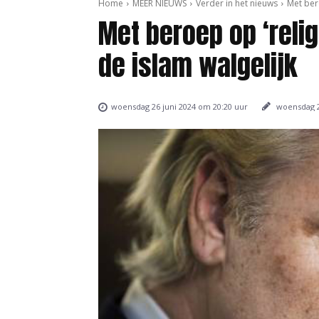
Home
MEER NIEUWS
Verder in het nieuws
Met bero
Met beroep op ‘relig
de islam walgelijk
woensdag 2
woensdag 26 juni 2024 om 20:20 uur