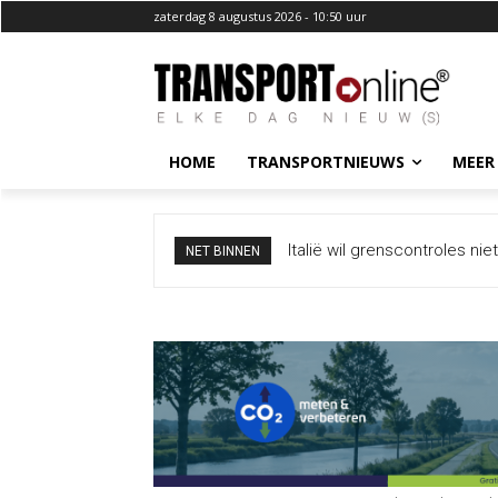
zaterdag 8 augustus 2026 - 10:50 uur
HOME
TRANSPORTNIEUWS
MEER
Italië wil grenscontroles ni
NET BINNEN