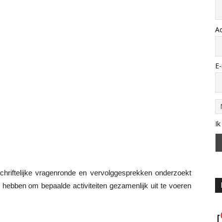
A
E-
Ik
chriftelijke vragenronde en vervolggesprekken onderzoekt
 hebben om bepaalde activiteiten gezamenlijk uit te voeren