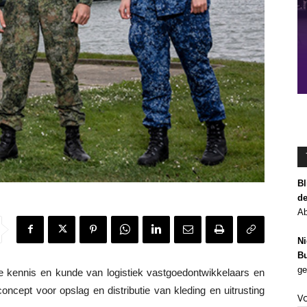
Bl
de
Ab
Ni
Bu
ge
kennis en kunde van logistiek vastgoedontwikkelaars en
oncept voor opslag en distributie van kleding en uitrusting
V