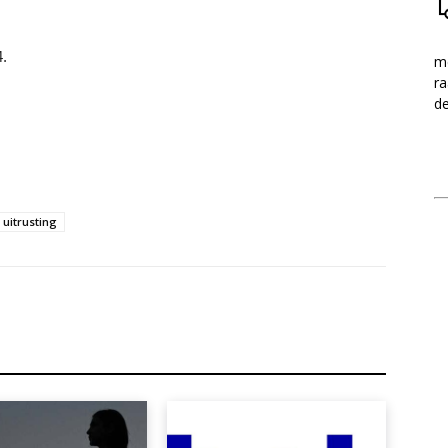
4.
me
ra
d
uitrusting