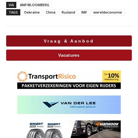
VIA
ANP/BLOOMBERG
TAGS
Oekraïne
China
Rusland
IMF
wereldeconomie
Vraag & Aanbod
Vacatures