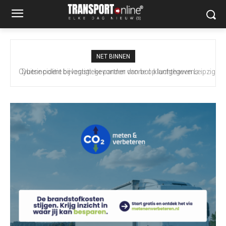
NET BINNEN
Duitse politie bevestigt: gevonden drone op luchthaven Leipzig
bevatte explosief