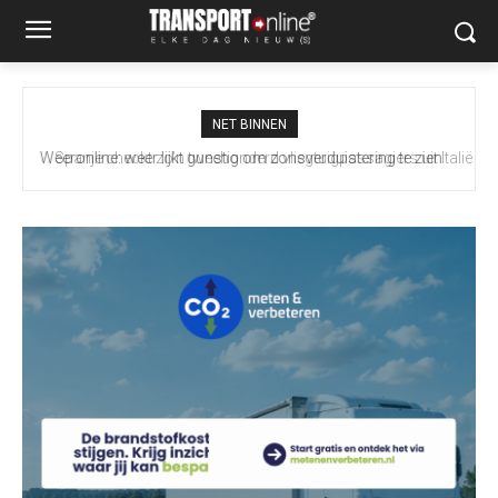
NET BINNEN
Spanje checkt zo’n tweehonderd vliegtuigpassagiers uit Italië