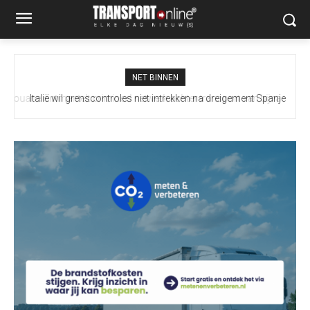
NET BINNEN
Italië wil grenscontroles niet intrekken na dreigement Spanje