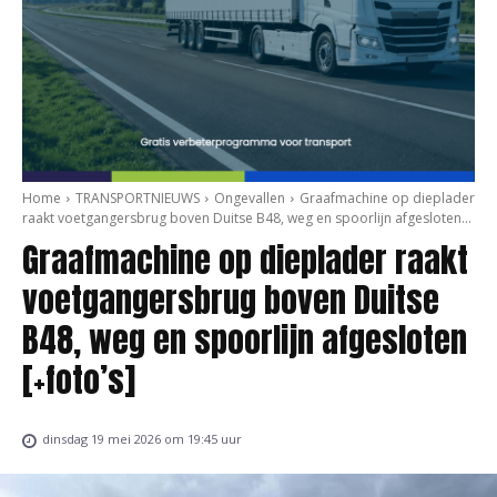
Home
TRANSPORTNIEUWS
Ongevallen
Graafmachine op dieplader
raakt voetgangersbrug boven Duitse B48, weg en spoorlijn afgesloten...
Graafmachine op dieplader raakt
voetgangersbrug boven Duitse
B48, weg en spoorlijn afgesloten
[+foto’s]
dinsdag 19 mei 2026 om 19:45 uur