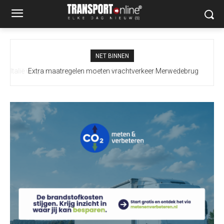
NET BINNEN
Extra maatregelen moeten vrachtverkeer Merwedebrug
terugdringen