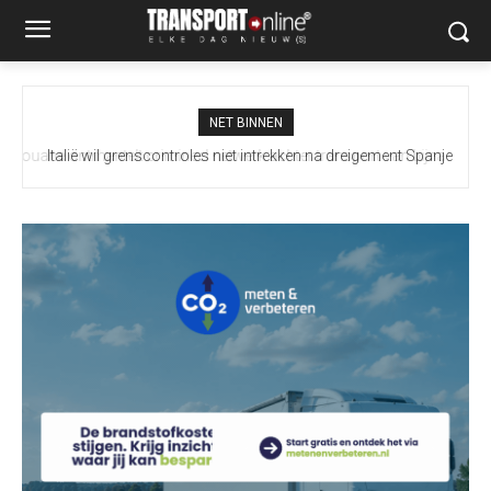
NET BINNEN
Italië wil grenscontroles niet intrekken na dreigement Spanje