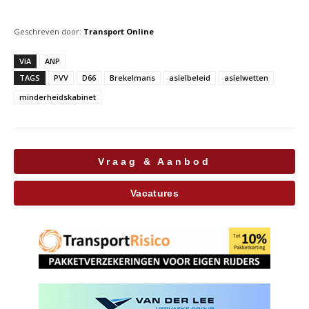
Geschreven door:
Transport Online
VIA
ANP
TAGS
PVV
D66
Brekelmans
asielbeleid
asielwetten
minderheidskabinet
Vraag & Aanbod
Vacatures