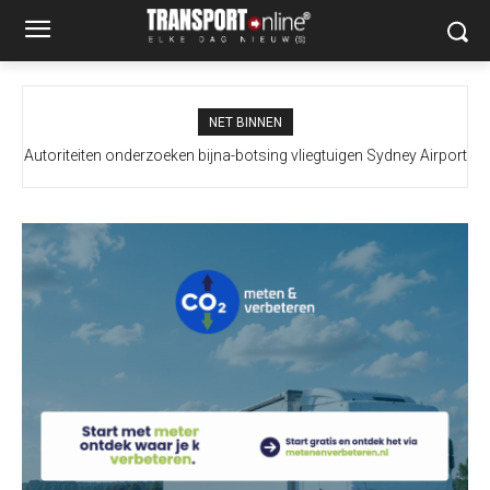
NET BINNEN
Autoriteiten onderzoeken bijna-botsing vliegtuigen Sydney Airport