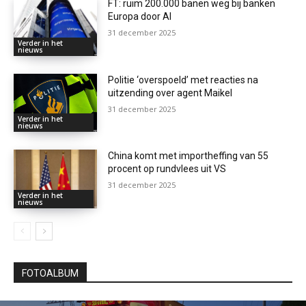
FT: ruim 200.000 banen weg bij banken
Europa door AI
31 december 2025
Verder in het
nieuws
Politie ‘overspoeld’ met reacties na
uitzending over agent Maikel
31 december 2025
Verder in het
nieuws
China komt met importheffing van 55
procent op rundvlees uit VS
31 december 2025
Verder in het
nieuws
FOTOALBUM