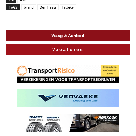
TAGS
brand
Den haag
fatbike
Vraag & Aanbod
Vacatures