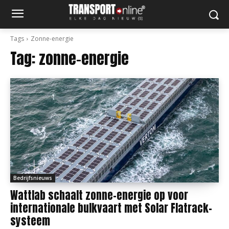
Tags
Zonne-energie
Tag:
zonne-energie
Bedrijfsnieuws
Wattlab schaalt zonne-energie op voor
internationale bulkvaart met Solar Flatrack-
systeem