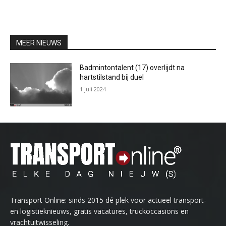
MEER NIEUWS
Badmintontalent (17) overlijdt na
hartstilstand bij duel
1 juli 2024
Transport Online: sinds 2015 dé plek voor actueel transport-
en logistieknieuws, gratis vacatures, truckoccasions en
vrachtuitwisseling.