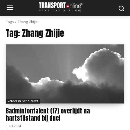
Tags
Zhang Zhijie
Tag:
Zhang Zhijie
Verder in het nieuws
Badmintontalent (17) overlijdt na
hartstilstand bij duel
1 juli 2024