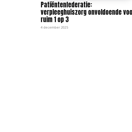
Patiëntenfederatie:
verpleeghuiszorg onvoldoende vo
ruim 1 op 3
4 december 2025