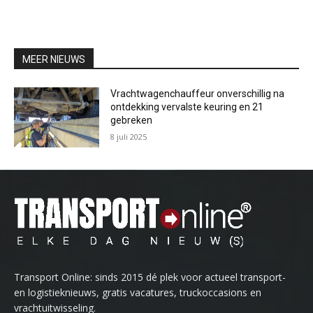
MEER NIEUWS
Vrachtwagenchauffeur onverschillig na
ontdekking vervalste keuring en 21
gebreken
8 juli 2025
Transport Online: sinds 2015 dé plek voor actueel transport-
en logistieknieuws, gratis vacatures, truckoccasions en
vrachtuitwisseling.